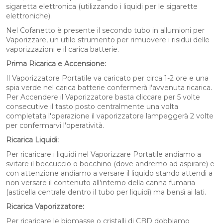
sigaretta elettronica (utilizzando i liquidi per le sigarette
elettroniche).
Nel Cofanetto è presente il secondo tubo in allumioni per
Vaporizzare, un utile strumento per rimuovere i risidui delle
vaporizzazioni e il carica batterie.
Prima Ricarica e Accensione:
Il Vaporizzatore Portatile va caricato per circa 1-2 ore e una
spia verde nel carica batterie confermerà l'avvenuta ricarica.
Per Accendere il Vaporizzatore basta cliccare per 5 volte
consecutive il tasto posto centralmente una volta
completata l'operazione il vaporizzatore lampeggerà 2 volte
per confermarvi l'operatività.
Ricarica Liquidi:
Per ricaricare i liquidi nel Vaporizzare Portatile andiamo a
svitare il beccuccio o bocchino (dove andremo ad aspirare) e
con attenzione andiamo a versare il liquido stando attendi a
non versare il contenuto all'interno della canna fumaria
(asticella centrale dentro il tubo per liquidi) ma bensì ai lati.
Ricarica Vaporizzatore:
Per ricaricare le biomasse o cristalli di CBD dobbiamo