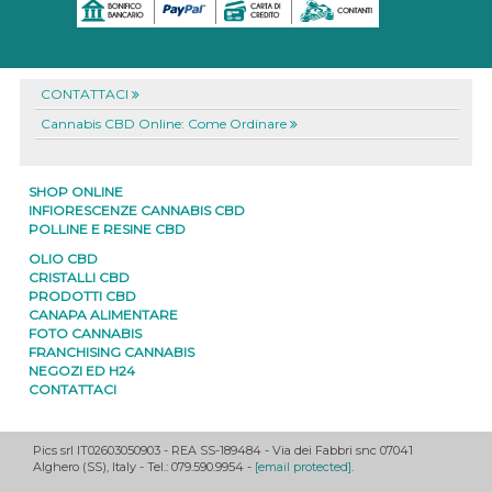
CONTATTACI
Cannabis CBD Online: Come Ordinare
SHOP ONLINE
INFIORESCENZE CANNABIS CBD
POLLINE E RESINE CBD
OLIO CBD
CRISTALLI CBD
PRODOTTI CBD
CANAPA ALIMENTARE
FOTO CANNABIS
FRANCHISING CANNABIS
NEGOZI ED H24
CONTATTACI
Pics srl IT02603050903
- REA SS-189484 -
Via dei Fabbri snc
07041
Alghero
(
SS
),
Italy
- Tel.: 079.590.9954 -
[email protected]
.